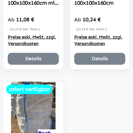
100x100x160cm mit
100x100x160cm
Sternboden
Regulärer Preis:
Regulärer Preis:
Ab
11,08 €
Ab
10,24 €
(13,19 € inkl. MwSt.)
(12,19 € inkl. MwSt.)
Preise exkl. MwSt. zzgl.
Preise exkl. MwSt. zzgl.
Versandkosten
Versandkosten
Details
Details
sofort verfügbar