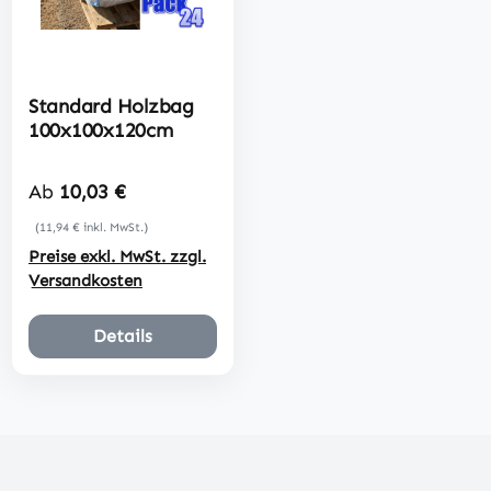
Standard Holzbag
100x100x120cm
Regulärer Preis:
Ab
10,03 €
(11,94 € inkl. MwSt.)
Preise exkl. MwSt. zzgl.
Versandkosten
Details