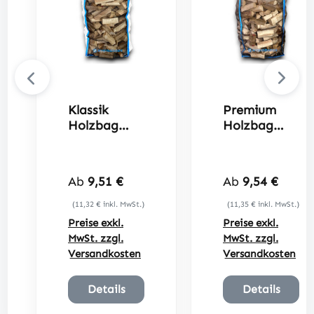
Klassik
Premium
Holzbag
Holzbag
100x100x12
100x100x12
0cm
0cm
Regulärer Preis:
Regulärer Preis
Ab
9,51 €
Ab
9,54 €
(11,32 € inkl. MwSt.)
(11,35 € inkl. MwSt.)
Preise exkl.
Preise exkl.
MwSt. zzgl.
MwSt. zzgl.
Versandkosten
Versandkosten
Details
Details