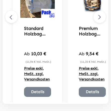
Standard
Premium
Holzbag
Holzbag
100x100x12
100x100x12
0cm
0cm
Regulärer Preis:
Regulärer Preis
Ab
10,03 €
Ab
9,54 €
(11,94 € inkl. MwSt.)
(11,35 € inkl. MwSt.)
Preise exkl.
Preise exkl.
MwSt. zzgl.
MwSt. zzgl.
Versandkosten
Versandkosten
Details
Details