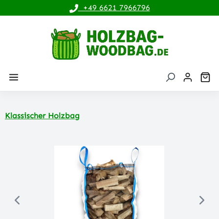
+49 6621 7966796
alt springen
Wa
Klassischer Holzbag
Bildergalerie überspringen