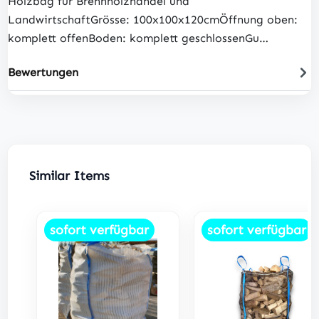
Holzbag für Brennholzhandel und
LandwirtschaftGrösse: 100x100x120cmÖffnung oben:
komplett offenBoden: komplett geschlossenGu…
Bewertungen
Produktgalerie überspringen
Similar Items
sofort verfügbar
sofort verfügbar