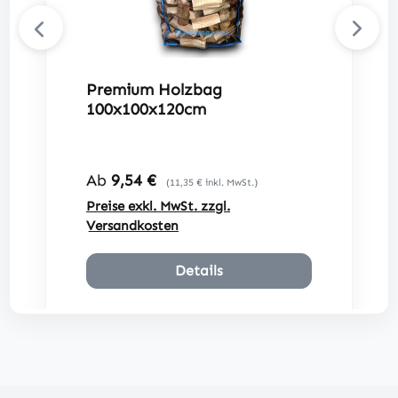
Premium Holzbag
100x100x120cm
Regulärer Preis:
Ab
9,54 €
(11,35 € inkl. MwSt.)
Preise exkl. MwSt. zzgl.
Versandkosten
Details