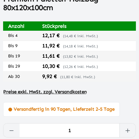
80x120x100cm
Anzahl
Stückpreis
12,17 €
Bis
4
(14,48 € inkl. MwSt.)
11,92 €
Bis
9
(14,18 € inkl. MwSt.)
11,61 €
Bis
19
(13,82 € inkl. MwSt.)
10,30 €
Bis
29
(12,26 € inkl. MwSt.)
9,92 €
Ab
30
(11,80 € inkl. MwSt.)
Preise exkl. MwSt. zzgl. Versandkosten
Versandfertig in 90 Tagen, Lieferzeit 2-5 Tage
Produkt Anzahl: Gib den gewünschten Wert 