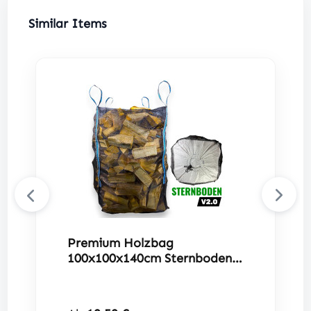
Produktgalerie überspringen
Similar Items
Premium Holzbag
100x100x140cm Sternboden,
Holz BigBag