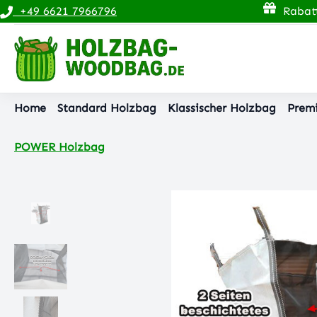
+49 6621 7966796
Rabatt
pringen
Zur Hauptnavigation springen
Home
Standard Holzbag
Klassischer Holzbag
Prem
POWER Holzbag
Bildergalerie überspringen