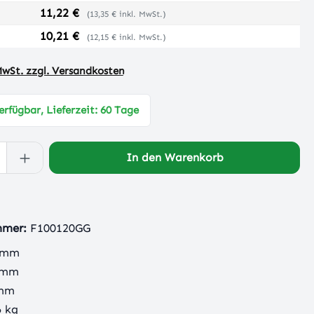
11,22 €
(13,35 € inkl. MwSt.)
10,21 €
(12,15 € inkl. MwSt.)
 MwSt. zzgl. Versandkosten
erfügbar, Lieferzeit: 60 Tage
 Anzahl: Gib den gewünschten Wert ein 
In den Warenkorb
mmer:
F100120GG
 mm
 mm
 mm
6 kg