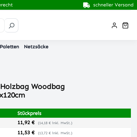
recht
schneller Versand
War
 Paletten
Netzsäcke
Holzbag Woodbag
0x120cm
Stückpreis
11,92 €
(14,18 € inkl. MwSt.)
11,53 €
(13,72 € inkl. MwSt.)