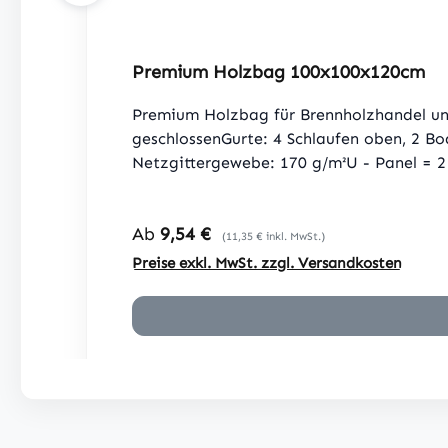
Premium Holzbag 100x100x120cm
Premium Holzbag für Brennholzhandel u
geschlossenGurte: 4 Schlaufen oben, 2 
Netzgittergewebe: 170 g/m²U - Panel = 2
(ohne Inhalt)
Regulärer Preis:
Ab
9,54 €
(11,35 € inkl. MwSt.)
Preise exkl. MwSt. zzgl. Versandkosten