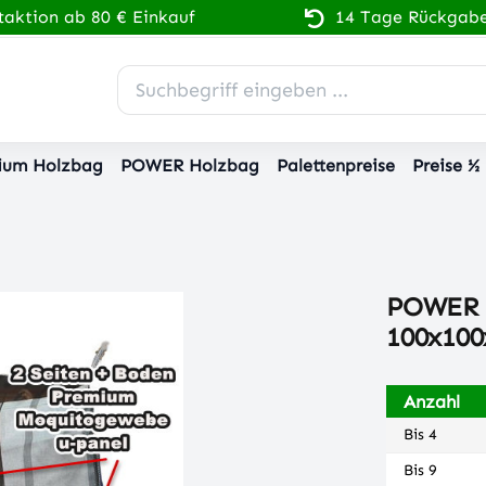
aktion ab 80 € Einkauf
14 Tage Rückgabe
ium Holzbag
POWER Holzbag
Palettenpreise
Preise ½
POWER 
100x10
Anzahl
Bis
4
Bis
9