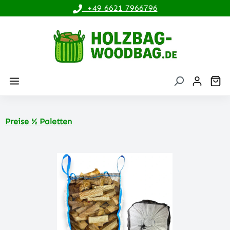
+49 6621 7966796
alt springen
Wa
Preise ½ Paletten
Bildergalerie überspringen