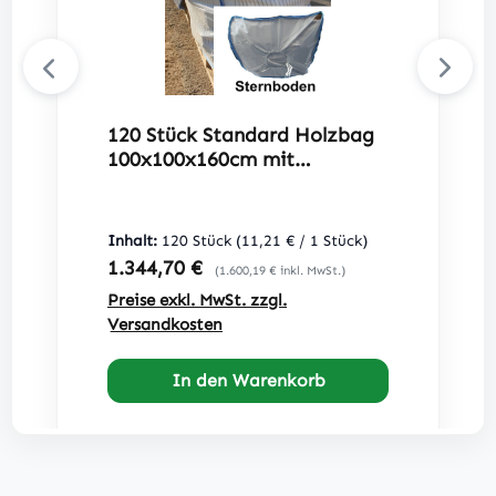
120 Stück Standard Holzbag
100x100x160cm mit
Sternboden
Inhalt:
120 Stück
(11,21 € / 1 Stück)
Regulärer Preis:
1.344,70 €
(1.600,19 € inkl. MwSt.)
Preise exkl. MwSt. zzgl.
Versandkosten
In den Warenkorb