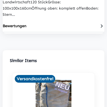
Landwirtschaft120 StückGrösse:
100x100x160cmÖffnung oben: komplett offenBoden:
Stern…
Bewertungen
Produktgalerie überspringen
Similar Items
Versandkostenfrei